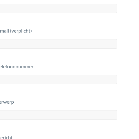
ail (verplicht)
elefoonnummer
erwerp
ericht