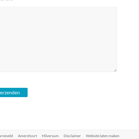
rneveld
Amersfoort
Hilversum
Disclaimer
Website laten maken