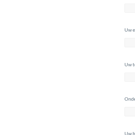
Uw em
Uw t
Ond
Uw b