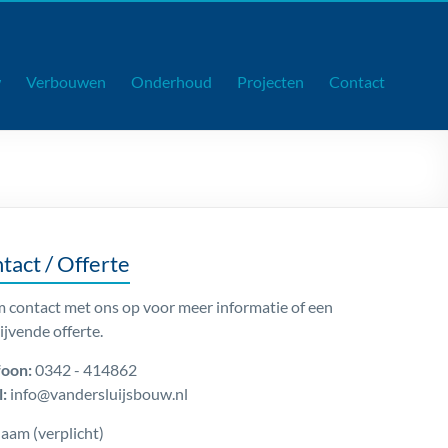
w
Verbouwen
Onderhoud
Projecten
Contact
tact / Offerte
 contact met ons op voor meer informatie of een
lijvende offerte.
foon:
0342 - 414862
:
info@vandersluijsbouw.nl
aam (verplicht)