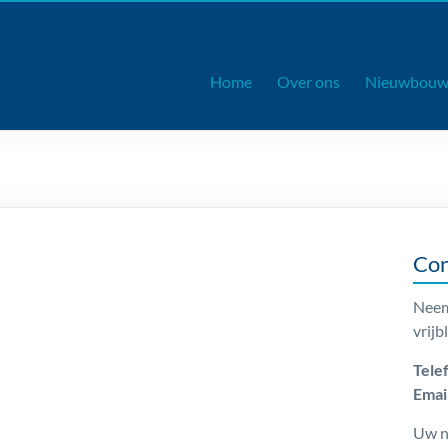
Home
Over ons
Nieuwbou
Con
Neem
vrijb
Tele
Email
Uw n